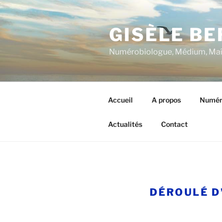
Aller
au
GISÈLE B
contenu
principal
Numérobiologue, Médium, Maîtr
Accueil
A propos
Numér
Actualités
Contact
DÉROULÉ D