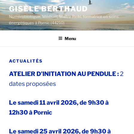
Aller
GISÈLE BERTHAUD
au
Numérobiologue, Médium, Maître Reiki, formatrice en soins
contenu
énergétiques à Pornic (44210)
principal
Menu
ACTUALITÉS
ATELIER D’INITIATION AU PENDULE :
2
dates proposées
Le samedi 11 avril 2026, de 9h30 à
12h30 à Pornic
Le samedi 25 avril 2026, de 9h30 à