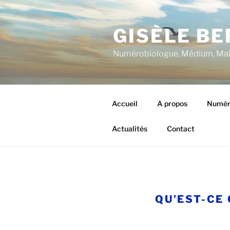
Aller
au
GISÈLE B
contenu
principal
Numérobiologue, Médium, Maîtr
Accueil
A propos
Numér
Actualités
Contact
QU’EST-CE 